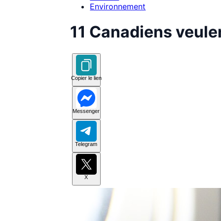
Environnement
11 Canadiens veulen
Copier le lien
Messenger
Telegram
X