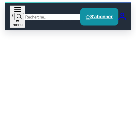
Ouvrir
S'abonner
le
menu